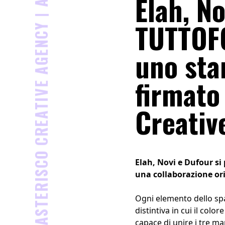
Elah, N
ASTERISCO CREATIVE AGENCY |
TUTTOF
uno sta
firmato
Creativ
Elah, Novi e Dufour s
una collaborazione or
Ogni elemento dello spa
distintiva in cui il col
capace di unire i tre m