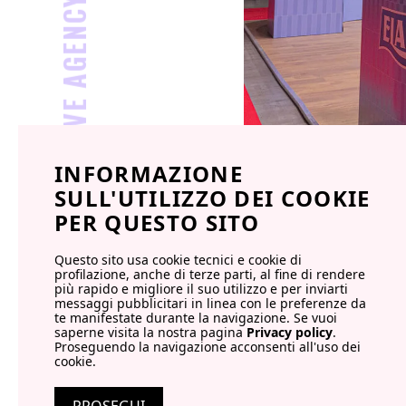
ASTERISCO CREATIVE AGENCY |
INFORMAZIONE
SULL'UTILIZZO DEI COOKIE
BACK TO
PER QUESTO SITO
Questo sito usa cookie tecnici e cookie di
profilazione, anche di terze parti, al fine di rendere
più rapido e migliore il suo utilizzo e per inviarti
messaggi pubblicitari in linea con le preferenze da
te manifestate durante la navigazione. Se vuoi
Asterischi are more
saperne visita la nostra pagina
Privacy policy
.
dangerous than comma
Proseguendo la navigazione acconsenti all'uso dei
cookie.