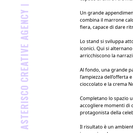
ASTERISCO CREATIVE AGENCY |
Un grande appendimento 
combina il marrone cald
fiera, capace di dare ri
Lo stand si sviluppa at
iconici. Qui si alterna
arricchiscono la narraz
Al fondo, una grande pa
l’ampiezza dell’offerta 
cioccolato e la crema No
Completano lo spazio un
accogliere momenti di c
protagonista della celeb
Il risultato è un ambie