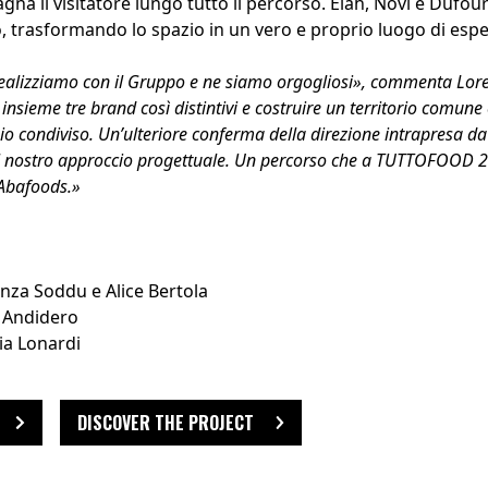
a il visitatore lungo tutto il percorso. Elah, Novi e Dufour
, trasformando lo spazio in un vero e proprio luogo di espe
realizziamo con il Gruppo e ne siamo orgogliosi», commenta Lore
insieme tre brand così distintivi e costruire un territorio comune è
gio condiviso. Un’ulteriore conferma della direzione intrapresa d
il nostro approccio progettuale. Un percorso che a TUTTOFOOD 20
 Abafoods.»
enza Soddu e Alice Bertola
o Andidero
ia Lonardi
DISCOVER THE PROJECT