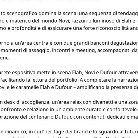
scenografico domina la scena: una sequenza di tendaggi ondu
o e materico del mondo Novi, l’azzurro luminoso di Elah e il
tmo e profondità e di assicurare una forte riconoscibilità an
torno a un’area centrale con due grandi banconi degustazione
no momenti di assaggio, incontri e meeting, accompagnati d
ione.
rete espositiva mette in scena Elah, Novi e Dufour attraver
e facilitando la lettura del portfolio. A completare la narraz
vi e le caramelle Elah e Dufour – amplificano la presenza dei
 desk di accoglienza, un’area relax con divanetti e una zona
onfronto e relazione in un ambiente curato e confortevole. 
razione del centenario Dufour, con contenuti dedicati e mater
nte dinamico, in cui l’heritage dei brand e lo sguardo al fu