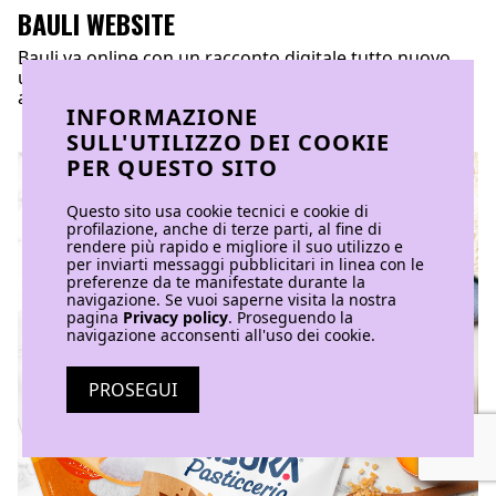
BAULI WEBSITE
Bauli va online con un racconto digitale tutto nuovo,
una vetrina globale per tante dolcissime novità in
arrivo per lo storico brand di bakery.
INFORMAZIONE
SULL'UTILIZZO DEI COOKIE
PER QUESTO SITO
Questo sito usa cookie tecnici e cookie di
profilazione, anche di terze parti, al fine di
rendere più rapido e migliore il suo utilizzo e
per inviarti messaggi pubblicitari in linea con le
preferenze da te manifestate durante la
navigazione. Se vuoi saperne visita la nostra
pagina
Privacy policy
. Proseguendo la
navigazione acconsenti all'uso dei cookie.
PROSEGUI