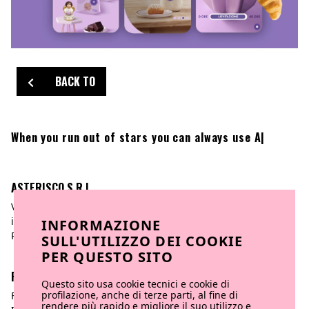
BACK TO
When you run out of stars you can always use
Asterisc
|
ASTERISCO S.R.L
INFORMAZIONE
Via Po, 14 | 10123 Torino
info@asteriscocreativeagency.com
SULL'UTILIZZO DEI COOKIE
P.iva 11217100012
PER QUESTO SITO
Questo sito usa cookie tecnici e cookie di
FOLLOW US
profilazione, anche di terze parti, al fine di
rendere più rapido e migliore il suo utilizzo e